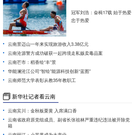
冠军刘浩：奋楫17载 始于热爱
忠于热爱
云南景迈山一年来实现旅游收入3.38亿元
云南沧源警方成功破获一起跨境走私贩卖毒品案
云南芒市：稻香绘“丰”景
华能澜沧江公司“智绘”能源科技创新“蓝图”
云南师范大学表彰从教35年教职工
新华社记者看云南
云南宾川：金秋板栗黄 入席满口香
云南省政府原党组成员、副省长张祖林严重违纪违法被开除党
籍
云南丽江：小芒果成为大产业