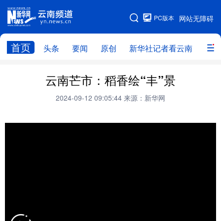
PC版本
网站无障碍
网站地图
首页
头条
要闻
原创
新华社记者看云南
政务
头条
云南要闻
本网原创
云南芒市：稻香绘“丰”景
新华社记者看云南
政务
人事
2024-09-12 09:05:44
来源：新华网
廉政
云南省领导报道集
旅游
教育
州市
社会
图片
经济
服务
云南故事
云南青年说
趣看文物