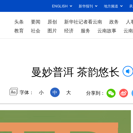
ENGLISH
新华报刊
地方频道
承
头条
要闻
原创
新华社记者看云南
政务
人
教育
社会
图片
经济
服务
云南故事
云南
曼妙普洱 茶韵悠长
字体：
小
中
大
分享到：