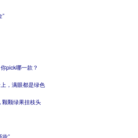
”
pick哪一款？
野上，满眼都是绿色
 颗颗绿果挂枝头
妆”