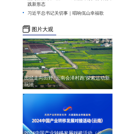
践新形态
习近平总书记关切事｜唱响佤山幸福歌
图片大观
田径走向田野 “云南会泽村跑”探索运动新
玩法
2024中国产业转移发展对接活动（云