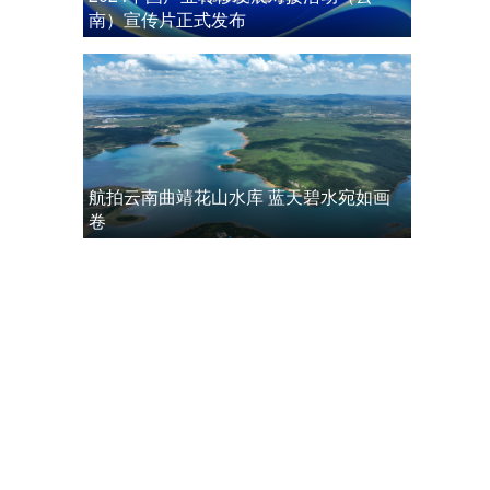
南）宣传片正式发布
航拍云南曲靖花山水库 蓝天碧水宛如画
卷