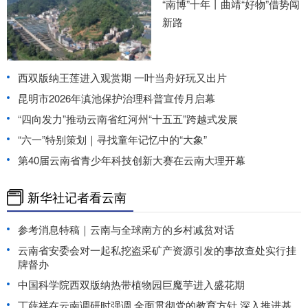
“南博”十年丨曲靖“好物”借势闯
新路
西双版纳王莲进入观赏期 一叶当舟好玩又出片
昆明市2026年滇池保护治理科普宣传月启幕
“四向发力”推动云南省红河州“十五五”跨越式发展
“六一”特别策划｜寻找童年记忆中的“大象”
第40届云南省青少年科技创新大赛在云南大理开幕
新华社记者看云南
参考消息特稿｜云南与全球南方的乡村减贫对话
云南省安委会对一起私挖盗采矿产资源引发的事故查处实行挂
牌督办
中国科学院西双版纳热带植物园巨魔芋进入盛花期
丁薛祥在云南调研时强调 全面贯彻党的教育方针 深入推进基