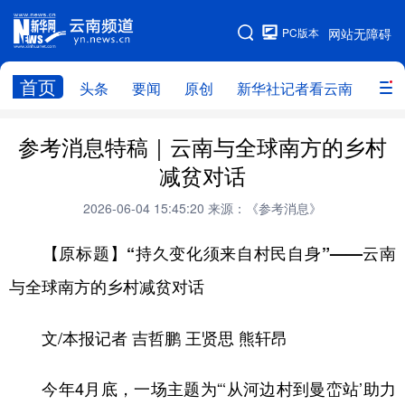
PC版本
网站无障碍
网站地图
首页
头条
要闻
原创
新华社记者看云南
政务
头条
云南要闻
本网原创
参考消息特稿｜云南与全球南方的乡村
减贫对话
新华社记者看云南
政务
人事
2026-06-04 15:45:20
来源：《参考消息》
廉政
云南省领导报道集
旅游
【原标题】“持久变化须来自村民自身”——云南
教育
州市
社会
图片
与全球南方的乡村减贫对话
经济
服务
云南故事
文/本报记者 吉哲鹏 王贤思 熊轩昂
云南青年说
趣看文物
今年4月底，一场主题为“‘从河边村到曼峦站’助力