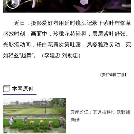
近日，摄影爱好者用延时镜头记录下紫叶酢浆草
盛放时刻。画面中，玲珑花苞轻晃，层层紫叶舒张。
光影流动间，粉白花瓣次第吐露，风姿雅致灵动，宛
如轻盈“起舞”。（李建忠 刘劲忠）
【责任编辑:丁凝】
本网原创
云南盈江：五月插秧忙 沃野铺
新绿