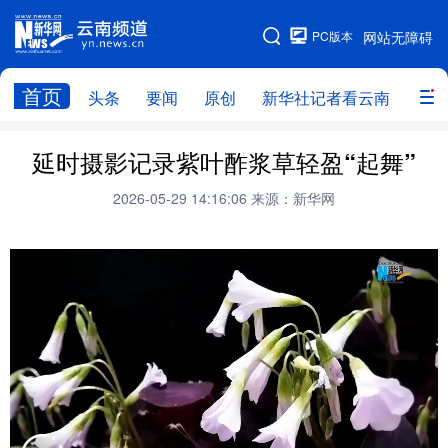
PC版本
网站无障碍
网站地图
首页
头条
要闻
原创
新华社记者看云南
政务
头条
云南要闻
本网原创
延时摄影记录紫叶酢浆草轻盈“起舞”
新华社记者看云南
政务
人事
2026-05-29 14:16:06
来源：新华网
廉政
云南省领导报道集
旅游
教育
州市
社会
图片
经济
服务
云南故事
云南青年说
趣看文物