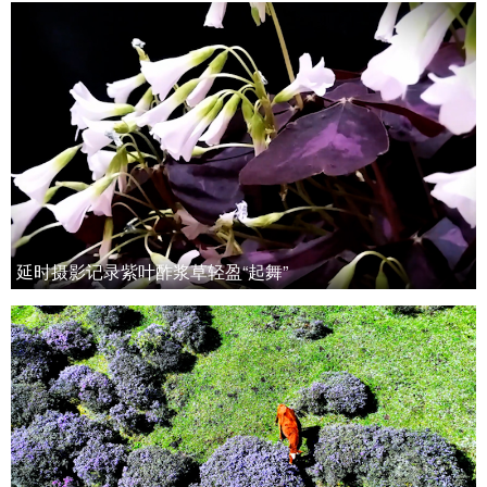
延时摄影记录紫叶酢浆草轻盈“起舞”