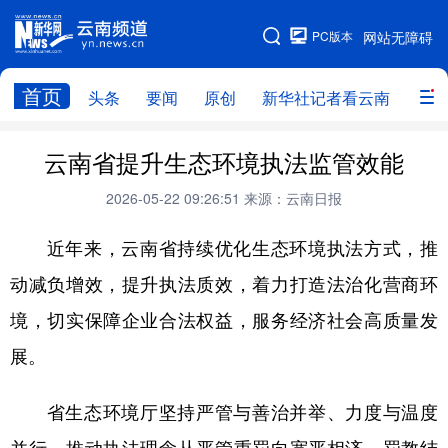
PC版本
网站无障碍
网站地图
首页
头条
要闻
原创
新华社记者看云南
政务
头条
云南要闻
本网原创
云南省提升生态环境执法监管效能
新华社记者看云南
政务
人事
2026-05-22 09:26:51
来源：云南日报
廉政
云南省领导报道集
旅游
近年来，云南省持续优化生态环境执法方式，推
动减负增效，提升执法质效，着力打造法治化营商环
教育
州市
社会
图片
境，切实保障企业合法权益，服务经济社会高质量发
展。
经济
服务
云南故事
云南青年说
趣看文物
省生态环境厅坚持严管与善治并举、力度与温度
并行，推动执法理念从严管重罚向宽严相济、罚教结