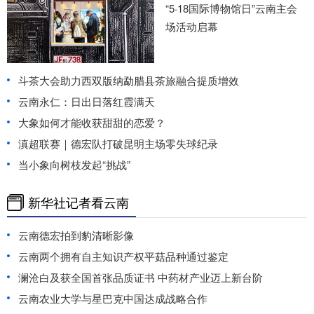
“5·18国际博物馆日”云南主会
场活动启幕
斗茶大会助力西双版纳勐腊县茶旅融合提质增效
云南永仁：日出日落红霞满天
大象如何才能收获甜甜的恋爱？
滇超联赛｜德宏队打破昆明主场零失球纪录
当小象向树枝发起“挑战”
新华社记者看云南
云南德宏拍到豹清晰影像
云南两个拥有自主知识产权平菇品种通过鉴定
澜沧白及获全国首张品质证书 中药材产业迈上新台阶
云南农业大学与星巴克中国达成战略合作