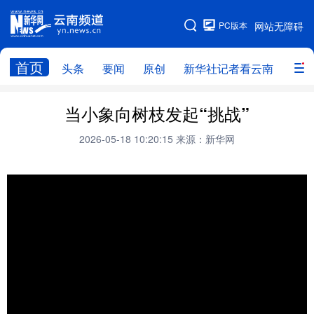
PC版本
网站无障碍
网站地图
首页
头条
要闻
原创
新华社记者看云南
政务
头条
云南要闻
本网原创
当小象向树枝发起“挑战”
新华社记者看云南
政务
人事
2026-05-18 10:20:15
来源：新华网
廉政
云南省领导报道集
旅游
教育
州市
社会
图片
经济
服务
云南故事
云南青年说
趣看文物