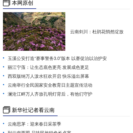
本网原创
云南剑川：杜鹃花悄然绽放
玉溪公安打造“赛事警务3.0”版本 以赛促治以治护安
丽江宁蒗：让生态底色更亮 发展成色更足
西双版纳万人泼水狂欢开启 快乐溢出屏幕
云南举行全民国家安全教育日主题宣传活动
澜沧江畔万人齐放孔明灯背后，有他们守护
新华社记者看云南
云南思茅：迎来春日采茶季
到云南西盟 品味民族特色长桌宴