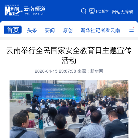
PC版本
网站无障碍
网站地图
首页
头条
要闻
原创
新华社记者看云南
政务
头条
云南要闻
本网原创
云南举行全民国家安全教育日主题宣传
活动
新华社记者看云南
政务
人事
2026-04-15 23:07:38
来源：新华网
廉政
云南省领导报道集
旅游
教育
州市
社会
图片
经济
服务
云南故事
云南青年说
趣看文物