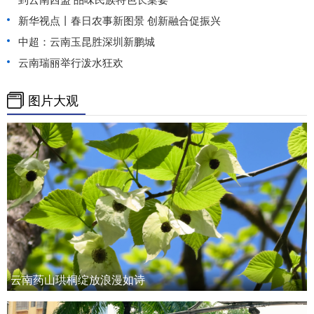
新华视点丨春日农事新图景 创新融合促振兴
中超：云南玉昆胜深圳新鹏城
云南瑞丽举行泼水狂欢
图片大观
云南药山珙桐绽放浪漫如诗