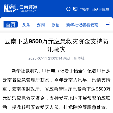
PC版本
网站无障碍
网站地图
首页
头条
要闻
原创
新华社记者看云南
政务
头条
云南要闻
本网原创
云南下达9500万元应急救灾资金支持防
汛救灾
新华社记者看云南
政务
人事
2025-07-11 21:09:14
来源：新华社
廉政
云南省领导报道集
旅游
新华社昆明7月11日电（记者丁怡全）记者11日从
教育
州市
社会
图片
云南省应急管理厅获悉，今年云南入汛早、汛情灾情
重，云南省财政厅、省应急管理厅已紧急下达9500万
经济
服务
云南故事
元防汛应急救灾资金，支持受灾地区开展预警响应联
云南青年说
趣看文物
动、搜救转移安置受灾人员、排危除险等应急处置、