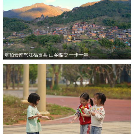
航拍云南怒江福贡县 山乡蝶变 一步千年