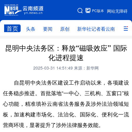
PC版本
网站无障碍
网站地图
首页
头条
要闻
原创
新华社记者看云南
政务
头条
云南要闻
本网原创
昆明中央法务区：释放“磁吸效应” 国际
化进程提速
新华社记者看云南
政务
人事
2025-03-31 14:51:49
来源：新华网
廉政
云南省领导报道集
旅游
自昆明中央法务区建设工作启动以来，各项建设
教育
州市
社会
图片
任务稳步推进。首批落地“一中心、三机构、五窗口”核
心功能，精准填补云南省法务服务及涉外法治领域短
经济
服务
云南故事
板，加速构建市场化、法治化、国际化、便利化一流
云南青年说
趣看文物
营商环境，显著提升了涉外法律服务效能。