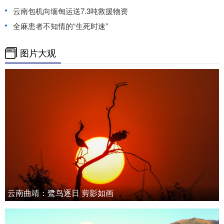
云南包机向缅甸运送7.3吨救援物资
全麻患者不知情的“生死时速”
图片大观
云南曲靖：鹭鸟逐日 剪影如画