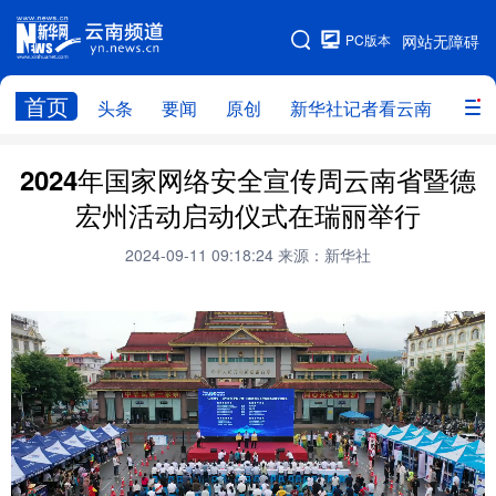
PC版本
网站无障碍
网站地图
首页
头条
要闻
原创
新华社记者看云南
政务
头条
云南要闻
本网原创
2024年国家网络安全宣传周云南省暨德
宏州活动启动仪式在瑞丽举行
新华社记者看云南
政务
人事
2024-09-11 09:18:24
来源：新华社
廉政
云南省领导报道集
旅游
教育
州市
社会
图片
经济
服务
云南故事
云南青年说
趣看文物