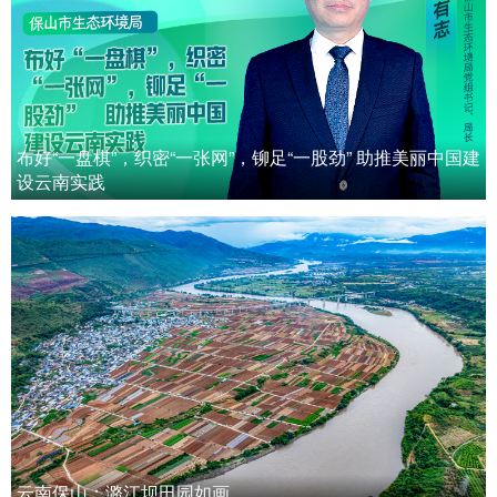
布好“一盘棋”，织密“一张网”，铆足“一股劲” 助推美丽中国建
设云南实践
云南保山：潞江坝田园如画