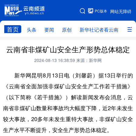
PC版本
网站无障碍
网站地图
首页
头条
要闻
原创
新华社记者看云南
政务
头条
云南要闻
本网原创
云南省非煤矿山安全生产形势总体稳定
新华社记者看云南
政务
人事
2024-08-13 16:38:59
来源：新华网
廉政
云南省领导报道集
旅游
新华网昆明8月13日电（刘馨蔚）据13日举行的
《云南省全面加强非煤矿山安全生产工作若干措施》
教育
州市
社会
图片
（以下简称《若干措施》）解读新闻发布会消息，云
南省非煤矿山数量和事故均大幅度下降，近2年未发生
经济
服务
云南故事
较大事故，20多年未发生重特大事故，非煤矿山安全
云南青年说
趣看文物
生产水平不断提升，安全生产形势总体稳定。