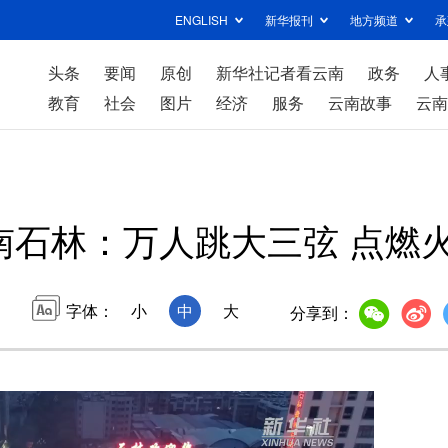
ENGLISH
新华报刊
地方频道
承
头条
要闻
原创
新华社记者看云南
政务
人
教育
社会
图片
经济
服务
云南故事
云南
南石林：万人跳大三弦 点燃
字体：
小
中
大
分享到：