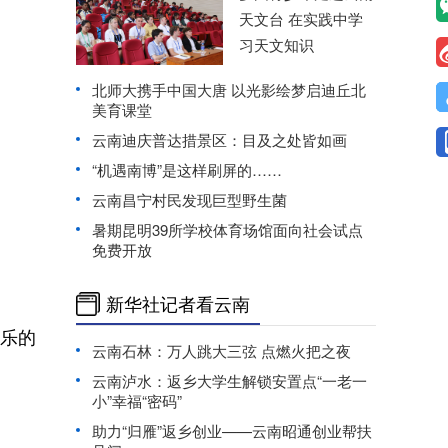
天文台 在实践中学
习天文知识
北师大携手中国大唐 以光影绘梦启迪丘北
美育课堂
云南迪庆普达措景区：目及之处皆如画
“机遇南博”是这样刷屏的……
云南昌宁村民发现巨型野生菌
暑期昆明39所学校体育场馆面向社会试点
免费开放
新华社记者看云南
欢乐的
云南石林：万人跳大三弦 点燃火把之夜
云南泸水：返乡大学生解锁安置点“一老一
小”幸福“密码”
助力“归雁”返乡创业——云南昭通创业帮扶