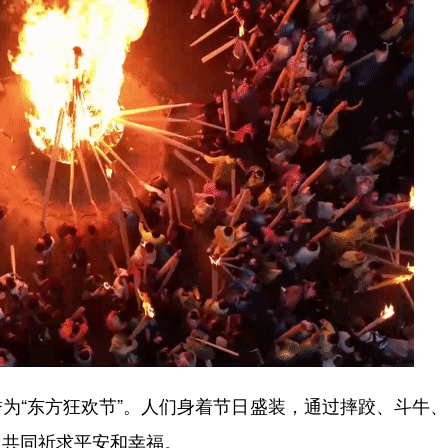
“东方狂欢节”。人们身着节日盛装，通过摔跤、斗牛、
，共同祈求平安和幸福。