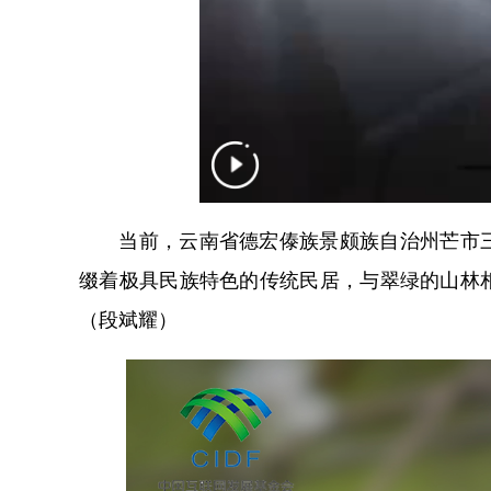
当前，云南省德宏傣族景颇族自治州芒市三
缀着极具民族特色的传统民居，与翠绿的山林
（段斌耀）