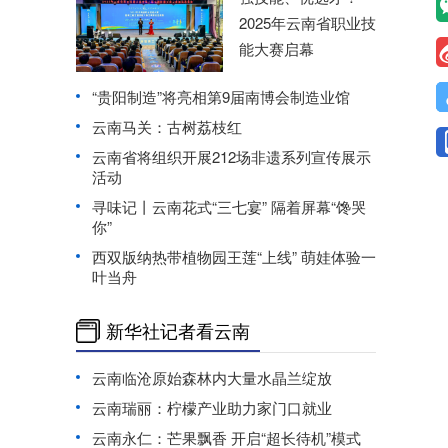
2025年云南省职业技
能大赛启幕
“贵阳制造”将亮相第9届南博会制造业馆
云南马关：古树荔枝红
云南省将组织开展212场非遗系列宣传展示
活动
寻味记丨云南花式“三七宴” 隔着屏幕“馋哭
你”
西双版纳热带植物园王莲“上线” 萌娃体验一
叶当舟
新华社记者看云南
云南临沧原始森林内大量水晶兰绽放
云南瑞丽：柠檬产业助力家门口就业
云南永仁：芒果飘香 开启“超长待机”模式