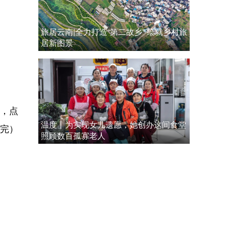
旅居云南|全力打造“第二故乡” 绘就乡村旅
居新图景
，点
温度丨为实现女儿遗愿，她创办这间食堂
完）
照顾数百孤寡老人