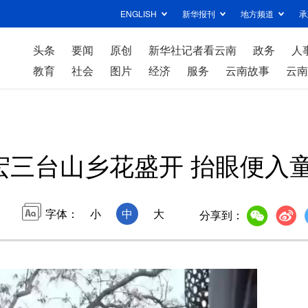
ENGLISH
新华报刊
地方频道
承
头条
要闻
原创
新华社记者看云南
政务
人
教育
社会
图片
经济
服务
云南故事
云南
宏三台山乡花盛开 抬眼便入
字体：
小
中
大
分享到：