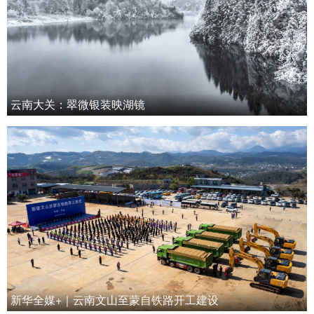
云南大关：翠微银装映湖镜
新华全媒+｜云南文山至蒙自铁路开工建设