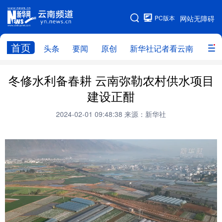
PC版本
网站无障碍
网站地图
首页
头条
要闻
原创
新华社记者看云南
政务
头条
云南要闻
本网原创
冬修水利备春耕 云南弥勒农村供水项目
建设正酣
新华社记者看云南
政务
人事
2024-02-01 09:48:38
来源：新华社
廉政
云南省领导报道集
旅游
教育
州市
社会
图片
经济
服务
云南故事
云南青年说
趣看文物