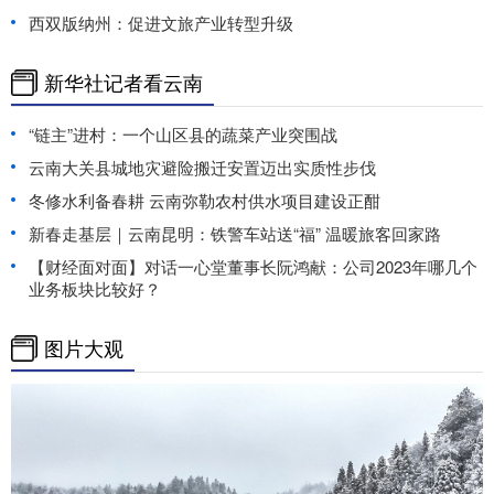
西双版纳州：促进文旅产业转型升级
新华社记者看云南
“链主”进村：一个山区县的蔬菜产业突围战
云南大关县城地灾避险搬迁安置迈出实质性步伐
冬修水利备春耕 云南弥勒农村供水项目建设正酣
新春走基层｜云南昆明：铁警车站送“福” 温暖旅客回家路
【财经面对面】对话一心堂董事长阮鸿献：公司2023年哪几个
业务板块比较好？
图片大观