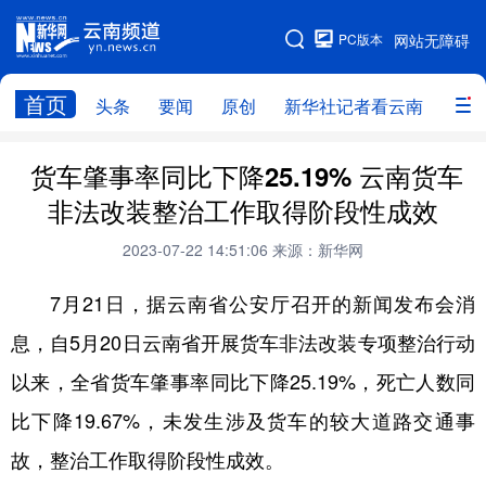
PC版本
网站无障碍
网站地图
首页
头条
要闻
原创
新华社记者看云南
政务
头条
云南要闻
本网原创
货车肇事率同比下降25.19% 云南货车
非法改装整治工作取得阶段性成效
新华社记者看云南
政务
人事
2023-07-22 14:51:06
来源：新华网
廉政
云南省领导报道集
旅游
7月21日，据云南省公安厅召开的新闻发布会消
教育
州市
社会
图片
息，自5月20日云南省开展货车非法改装专项整治行动
以来，全省货车肇事率同比下降25.19%，死亡人数同
经济
服务
云南故事
比下降19.67%，未发生涉及货车的较大道路交通事
云南青年说
趣看文物
故，整治工作取得阶段性成效。