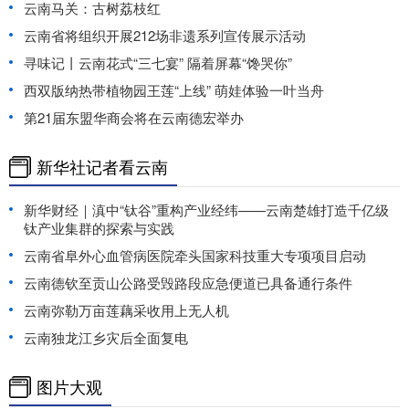
云南马关：古树荔枝红
云南省将组织开展212场非遗系列宣传展示活动
寻味记丨云南花式“三七宴” 隔着屏幕“馋哭你”
西双版纳热带植物园王莲“上线” 萌娃体验一叶当舟
第21届东盟华商会将在云南德宏举办
新华社记者看云南
新华财经｜滇中“钛谷”重构产业经纬——云南楚雄打造千亿级
钛产业集群的探索与实践
云南省阜外心血管病医院牵头国家科技重大专项项目启动
云南德钦至贡山公路受毁路段应急便道已具备通行条件
云南弥勒万亩莲藕采收用上无人机
云南独龙江乡灾后全面复电
图片大观