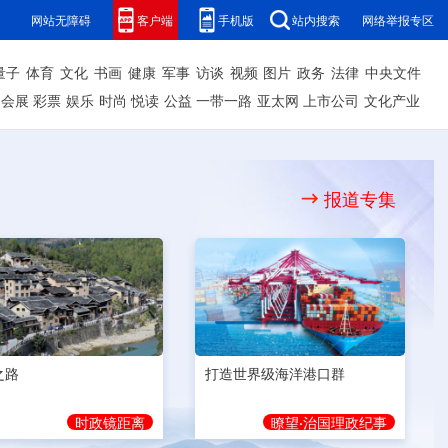
网站无障碍
客户端
手机版
站内搜索
网络举报专区
量子
体育
文化
书画
健康
军事
访谈
视频
图片
政务
法律
中央文件
会展
彩票
娱乐
时尚
悦读
公益
一带一路
亚太网
上市公司
文化产业
报道专集
之路
打造世界级海洋港口群
时政镜距离
瞭望·治国理政纪事