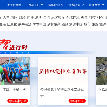
关于新华社
ENGLISH
新华报刊
地方频道
承建网站
政
人事
国际
财经
网评
港澳
台湾
思客智库
全球连线
教育
科技
科创
生活
信息化
数字经济
学术中国
乡村振兴
银龄
溯源中国
城市
旅游
能源
、体质、幸福一脉
铸魂强党丨坚持以党性立身做
下党
事
学习进行时
学习新语