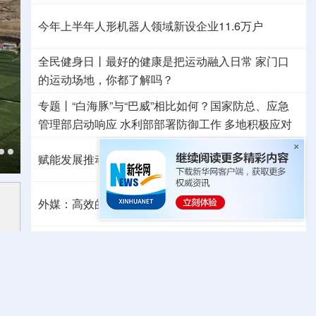
今年上半年人形机器人领域新设企业11.6万户
全民健身日丨
最好的健康是把运动融入日常
家门口
的运动场地，你都了解吗？
专题丨
“白海豚”与“巴威”相比如何？
国家防总、应急
管理部启动响应
水利部部署防御工作
多地积极应对
赋能发展推动共赢 “零关税”百日见证中非合作新气象
外媒：高效的中国制造业让全球受益
日本2027财年防卫预算申请额创新高
专题丨
伊朗战事打不下去了？美军参联会主席力
主“翻篇”
美财长：霍尔木兹海峡将变得“不再重要”