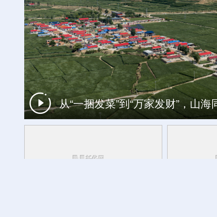
从“一捆发菜”到“万家发财”，山
一周看天下
跨越千年的热爱：文物里的健身雅趣
活力中国调