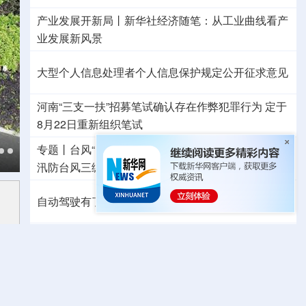
产业发展开新局丨
新华社经济随笔：从工业曲线看产
业发展新风景
大型个人信息处理者个人信息保护规定公开征求意见
河南“三支一扶”招募笔试确认存在作弊犯罪行为
定于
8月22日重新组织笔试
专题丨
台风“白海豚”预计在浙闽沿海登陆
浙闽启动防
汛防台风三级应急响应
6省市启动洪水防御Ⅳ级响应
自动驾驶有了安全准入基线 从这些方面读懂新国标
东航：国内客票提前14天免费退改
外交部发言人就日本主流民意鲜明反核立场答记者问