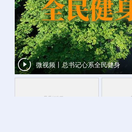
微视频丨总书记心系全民健身
时光相册丨一瓣茉莉，浸透闽都岁月