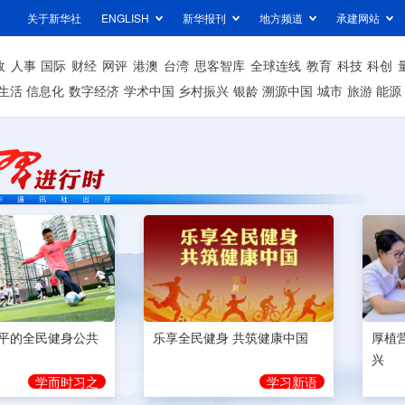
关于新华社
ENGLISH
新华报刊
地方频道
承建网站
政
人事
国际
财经
网评
港澳
台湾
思客智库
全球连线
教育
科技
科创
生活
信息化
数字经济
学术中国
乡村振兴
银龄
溯源中国
城市
旅游
能源
平的全民健身公共
乐享全民健身 共筑健康中国
厚植
兴
学而时习之
学习新语