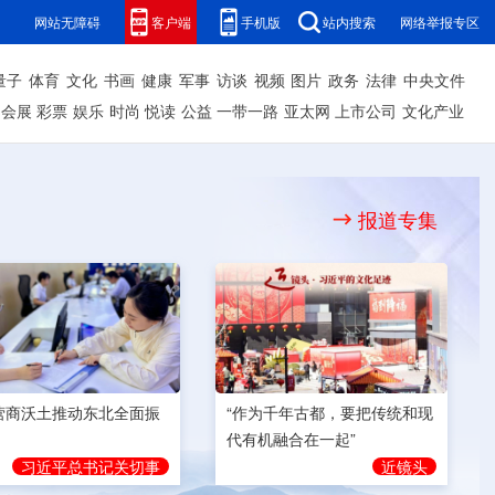
网站无障碍
客户端
手机版
站内搜索
网络举报专区
量子
体育
文化
书画
健康
军事
访谈
视频
图片
政务
法律
中央文件
会展
彩票
娱乐
时尚
悦读
公益
一带一路
亚太网
上市公司
文化产业
报道专集
营商沃土推动东北全面振
“作为千年古都，要把传统和现
代有机融合在一起”
习近平总书记关切事
近镜头