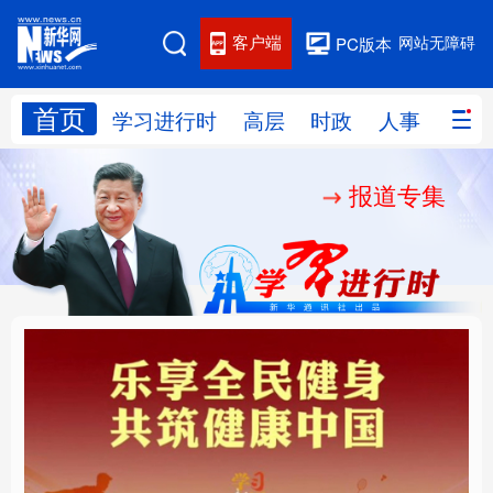
客户端
网站无障碍
PC版本
首页
网站地图
学习进行时
高层
时政
人事
国际
报道专集
学习进行时
高层
时政
人事
国际
财经
网评
港澳
台湾
思客智库
全球连线
教育
科技
科创
量子
体育
文化
书画
健康
军事
乐享全民健身 共筑健康
厚植营商沃土推动东北
访谈
视频
图片
政务