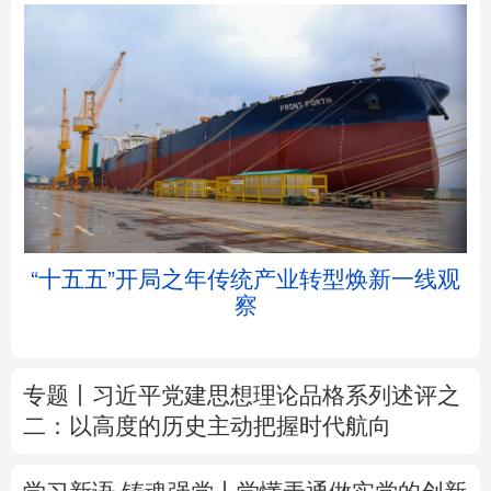
北京
天津
河北
山西
辽宁
吉林
上海
江苏
举
“十五五”开局之年传统产业转型焕新一线观
浙江
安徽
福建
江西
察
山东
河南
湖北
湖南
专题丨
习近平党建思想理论品格系列述评之
广东
广西
海南
重庆
二：以高度的历史主动把握时代航向
四川
贵州
云南
西藏
学习新语·铸魂强党丨学懂弄通做实党的创新
陕西
甘肃
青海
宁夏
理论
新疆
内蒙古
黑龙江
树立和践行正确政绩观
着力在为民造福上
出实招、求实效