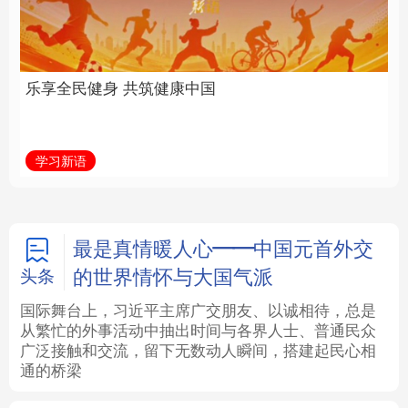
中国
全面振兴
法律
中央文件
金融
汽车
学习新语
习近平总书记关切事
食品
人居
信息化
数字经济
学术中国
乡村振兴
银龄
溯源中国
最是真情暖人心——中国元首外交
的世界情怀与大国气派
头条
城市
旅游
能源
会展
国际舞台上，习近平主席广交朋友、以诚相待，总是
从繁忙的外事活动中抽出时间与各界人士、普通民众
彩票
娱乐
时尚
悦读
广泛接触和交流，留下无数动人瞬间，搭建起民心相
通的桥梁
公益
一带一路
亚太网
上市公司
文化产业
地方频道