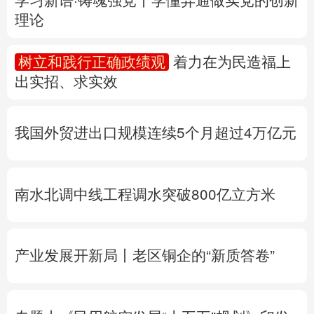
多语种频道
我国外贸进出口规模连续5个月超过4万亿元
English
Español
Français
عربى
Русский язык
日本語
한국어
南水北调中线工程调水突破800亿立方米
Deutsch
Português
产业发展开新局丨
老区铜企的“新质答卷”
专题丨
《民用航空发展“十五五”规划》印发
专题丨
台湾发布“白海豚”海上警报
浙江防台
风Ⅲ级响应
北京将迎短时强降水
河北暴雨