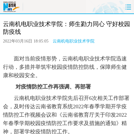
首页
要闻
原创
政务
 云南机电职业技术学院：师生勠力同心 守好校园
防疫线
旅游
州市
教育
健康
2022年03月16日 18:05:05
云南机电职业技术学院
社会
图片
经济
服务
云南故事
云南青年说
风味云南
融媒报道
 面对当前疫情形势，云南机电职业技术学院迅速
行动，多措并举筑牢校园疫情防控防线，保障师生健
康和校园安全。
 对疫情防控工作再强调、再部署
 云南机电职业技术学院先后召开6次相关工作部署
会，及时传达云南省教育系统2022年春季学期开学疫
情防控工作视频会议和《云南省教育厅关于印发2022
年春季学期校园疫情防控工作要求及措施的通知》精
神，部署学校疫情防控工作。