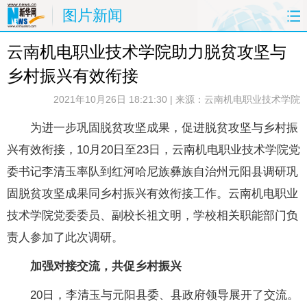
图片新闻
云南机电职业技术学院助力脱贫攻坚与
首页
要闻
原创
看云南
乡村振兴有效衔接
政务
旅游
州市
教育
2021年10月26日 18:21:30
| 来源：云南机电职业技术学院
健康
社会
图片
经济
为进一步巩固脱贫攻坚成果，促进脱贫攻坚与乡村振
兴有效衔接，10月20日至23日，云南机电职业技术学院党
服务
云南故事
云南青年说
风味云南
委书记李清玉率队到红河哈尼族彝族自治州元阳县调研巩
返回PC
固脱贫攻坚成果同乡村振兴有效衔接工作。云南机电职业
技术学院党委委员、副校长祖文明，学校相关职能部门负
责人参加了此次调研。
加强对接交流，共促乡村振兴
20日，李清玉与元阳县委、县政府领导展开了交流。