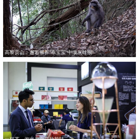
高黎贡山：邂逅猴界“乖宝宝”中缅灰叶猴
一杯茶，泡出云南开放韵味