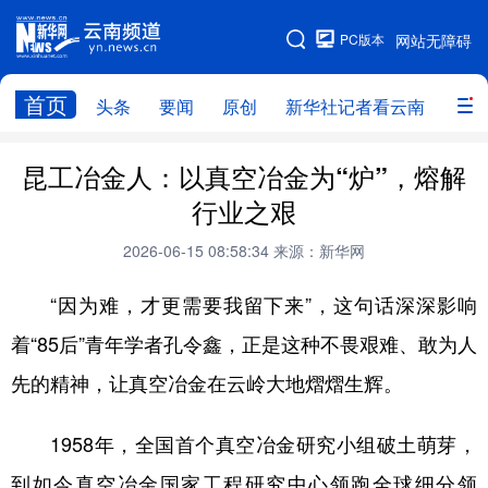
PC版本
网站无障碍
网站地图
首页
头条
要闻
原创
新华社记者看云南
政务
头条
云南要闻
本网原创
昆工冶金人：以真空冶金为“炉”，熔解
行业之艰
新华社记者看云南
政务
人事
2026-06-15 08:58:34
来源：新华网
廉政
云南省领导报道集
旅游
“因为难，才更需要我留下来”，这句话深深影响
教育
州市
社会
图片
着“85后”青年学者孔令鑫，正是这种不畏艰难、敢为人
先的精神，让真空冶金在云岭大地熠熠生辉。
经济
服务
云南故事
云南青年说
趣看文物
1958年，全国首个真空冶金研究小组破土萌芽，
到如今真空冶金国家工程研究中心领跑全球细分领