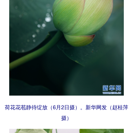
荷花花苞静待绽放（6月2日摄）。新华网发（赵桂萍
摄）