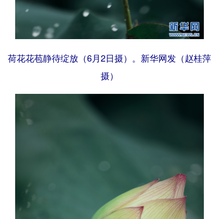
荷花花苞静待绽放（6月2日摄）。新华网发（赵桂萍
摄）