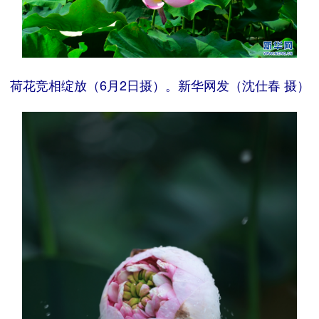
荷花竞相绽放（6月2日摄）。新华网发（沈仕春 摄）