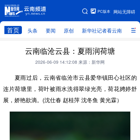
PC版本
网站无障碍
网站地图
首页
头条
要闻
原创
新华社记者看云南
政务
头条
云南要闻
本网原创
云南临沧云县：夏雨润荷塘
新华社记者看云南
政务
人事
2026-06-09 14:12:08
来源：新华网
廉政
云南省领导报道集
旅游
夏雨过后，云南省临沧市云县爱华镇田心社区的
连片荷塘里，荷叶被雨水洗得翠绿光亮，荷花娉婷舒
教育
州市
社会
图片
展，娇艳欲滴。(沈仕春 赵桂萍 沈冬鱼 黄光霖）
经济
服务
云南故事
云南青年说
趣看文物