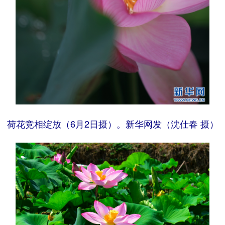
荷花竞相绽放（6月2日摄）。新华网发（沈仕春 摄）