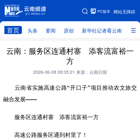
PC版本
网站无障碍
网站地图
首页
头条
要闻
原创
新华社记者看云南
政务
头条
云南要闻
本网原创
云南：服务区连通村寨 添客流富裕一
方
新华社记者看云南
政务
人事
2026-06-08 09:35:21
来源：云南日报
廉政
云南省领导报道集
旅游
云南省实施高速公路“开口子”项目推动农文旅交
教育
州市
社会
图片
融合发展——
经济
服务
云南故事
服务区连通村寨 添客流富裕一方
云南青年说
趣看文物
高速公路服务区通到村里了！