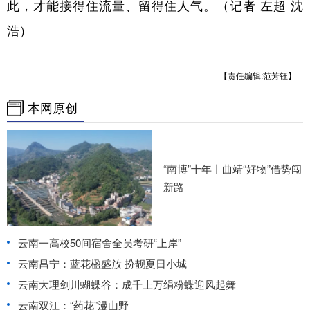
此，才能接得住流量、留得住人气。（记者 左超 沈
浩）
【责任编辑:范芳钰】
本网原创
“南博”十年丨曲靖“好物”借势闯
新路
云南一高校50间宿舍全员考研“上岸”
云南昌宁：蓝花楹盛放 扮靓夏日小城
云南大理剑川蝴蝶谷：成千上万绢粉蝶迎风起舞
云南双江：“药花”漫山野