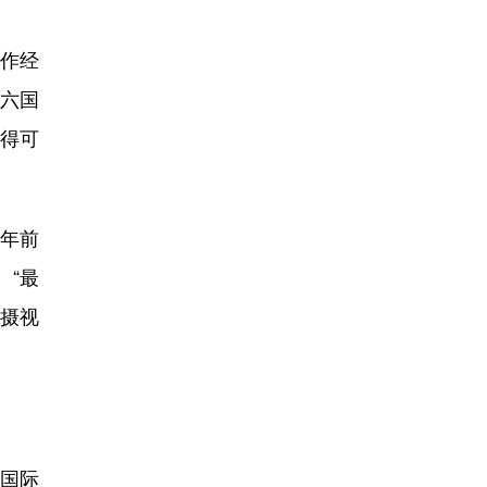
工作经
湄六国
变得可
年前
。“最
摄视
国际