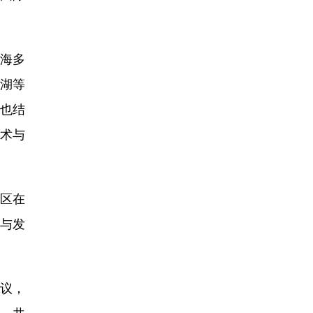
海多
巡湖等
家也结
术与
区在
与发
议，
，共