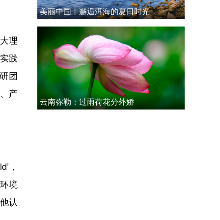
美丽中国丨邂逅洱海的夏日时光
大理
的实践
研团
、产
云南弥勒：过雨荷花分外娇
d’，
态环境
。他认