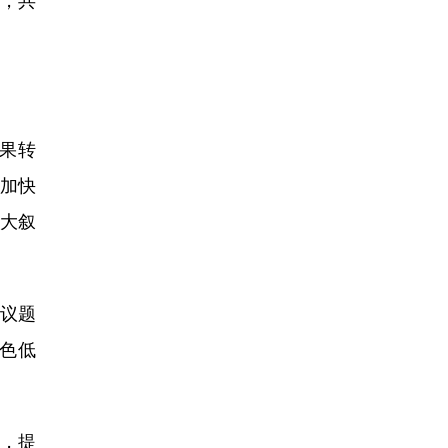
果转
正加快
宏大叙
议题
色低
，提