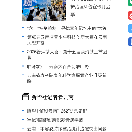
护治理科普宣传月启
幕
“六一”特别策划｜寻找童年记忆中的“大象”
第40届云南省青少年科技创新大赛在云南
大理开幕
2026普洱茶大会・第十五届勐海茶王节启
幕
临沧双江：云南大百合绽放山野
云南省农科院青年科学家探索产业升级新
路
新华社记者看云南
瞭望 | 解锁云南“1262”防汛密码
牢记“帽裙靴”辨识鹅膏属毒菌
云南：零容忍持续整治统计造假突出问题