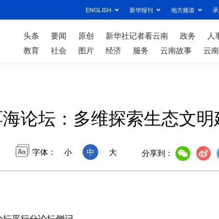
ENGLISH
新华报刊
地方频道
承
头条
要闻
原创
新华社记者看云南
政务
人
教育
社会
图片
经济
服务
云南故事
云南
6洱海论坛：多维探索生态文
字体：
小
中
大
分享到：
论坛平行分论坛侧记