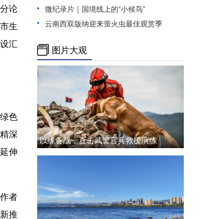
行分论
微纪录片｜国境线上的“小候鸟”
云南西双版纳迎来萤火虫最佳观赏季
市生
设汇
图片大观
绿色
品精深
以练备战，直击武警官兵救援演练
步延伸
作者
新推