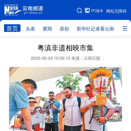
PC版本
网站无障碍
网站地图
首页
头条
要闻
原创
新华社记者看云南
政务
头条
云南要闻
本网原创
粤滇非遗相映市集
新华社记者看云南
政务
人事
2026-06-03 10:06:10
来源：云南日报
廉政
云南省领导报道集
旅游
教育
州市
社会
图片
经济
服务
云南故事
云南青年说
趣看文物