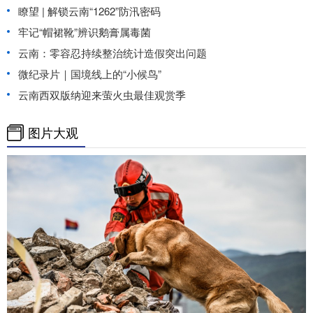
瞭望 | 解锁云南“1262”防汛密码
牢记“帽裙靴”辨识鹅膏属毒菌
云南：零容忍持续整治统计造假突出问题
微纪录片｜国境线上的“小候鸟”
云南西双版纳迎来萤火虫最佳观赏季
图片大观