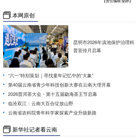
【责任编辑:柴静】
本网原创
昆明市2026年滇池保护治理科
普宣传月启幕
“六一”特别策划｜寻找童年记忆中的“大象”
第40届云南省青少年科技创新大赛在云南大理开幕
2026普洱茶大会・第十五届勐海茶王节启幕
临沧双江：云南大百合绽放山野
云南省农科院青年科学家探索产业升级新路
新华社记者看云南