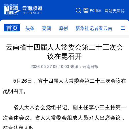
PC版本
网站无障碍
网站地图
首页
头条
要闻
原创
新华社记者看云南
政务
头条
云南要闻
本网原创
云南省十四届人大常委会第二十三次会
议在昆召开
新华社记者看云南
政务
人事
2026-05-27 09:10:03
来源：云南日报
廉政
云南省领导报道集
旅游
5月26日，省十四届人大常委会第二十三次会议在
教育
州市
社会
图片
昆明召开。
经济
服务
云南故事
省人大常委会党组书记、副主任李小三主持第一
云南青年说
趣看文物
次全体会议。省人大常委会组成人员51人出席会议，
符合法定人数。