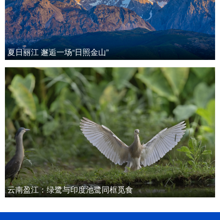
夏日丽江 邂逅一场“日照金山”
云南盈江：绿鹭与印度池鹭同框觅食