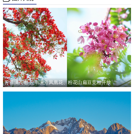
芳菲满街巷 云南澜沧凤凰花、粉花山扁豆竞相开放