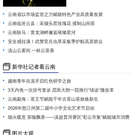
云南省以市场监管之力赋能特色产业高质量发展
云南临沧云县：采撷头茬玫瑰花 揉制山间茶
云南耿马：萱龙湖畔邂逅璀璨星河
安全感拉满！武警官兵虫草采集季护航高原群众
滇山云雾间 一杯云茶香
新华社记者看云南
越南青年在滇开启红色研学之旅
3天内免一次挂号复诊 昆医大附一院推行“续诊”微改革
云南勐海：茶王节赋能千年古茶山茶旅焕新生
2026年怒江州第二届中小学文化艺术节启动
烟火暖意 茶咖飘香——滇超普洱赛区“彩云市集”赋能城市消费
图片大观