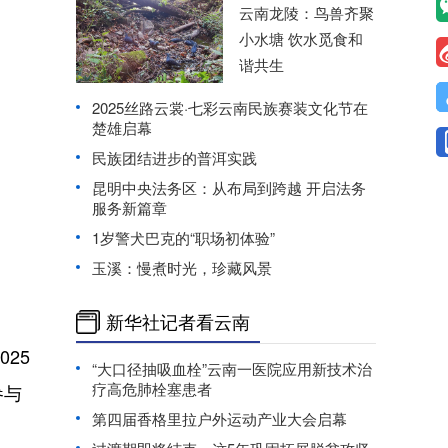
云南龙陵：鸟兽齐聚
小水塘 饮水觅食和
谐共生
2025丝路云裳·七彩云南民族赛装文化节在
楚雄启幕
民族团结进步的普洱实践
昆明中央法务区：从布局到跨越 开启法务
服务新篇章
1岁警犬巴克的“职场初体验”
玉溪：慢煮时光，珍藏风景
新华社记者看云南
25
“大口径抽吸血栓”云南一医院应用新技术治
疗高危肺栓塞患者
参与
第四届香格里拉户外运动产业大会启幕