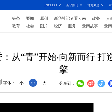
ENGLISH
新华报刊
地方频道
承
头条
要闻
原创
新华社记者看云南
政务
人
教育
社会
图片
经济
服务
云南故事
云南
：从“青”开始·向新而行 
擎
字体：
小
中
大
分享到：