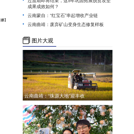
过渡期即将结束，这5年巩固拓展脱贫攻坚
成果成效如何？
云南蒙自：“红宝石”串起增收产业链
李娜】
云南曲靖：废弃矿山变身生态修复样板
图片大观
云南曲靖：“珠源大地”迎丰收