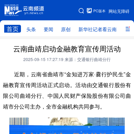
PC版本
网站无障碍
网站地图
首页
头条
要闻
原创
新华社记者看云南
政务
头条
云南要闻
本网原创
云南曲靖启动金融教育宣传周活动
新华社记者看云南
政务
人事
2025-09-15 17:27:19
来源：交通银行曲靖分行
廉政
云南省领导报道集
旅游
近期，云南省曲靖市“金知进万家·爨行护民生”金
融教育宣传周活动正式启动。活动由交通银行股份有
教育
州市
社会
图片
限公司曲靖分行、中国人民财产保险股份有限公司曲
靖市分公司主办，全市金融机构共同参与。
经济
服务
云南故事
云南青年说
趣看文物