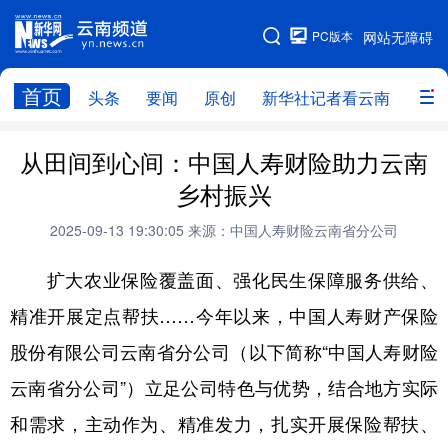
PC版本
网站无障碍
网站地图
首页
头条
要闻
原创
新华社记者看云南
政务
头条
云南要闻
本网原创
从田间到心间：中国人寿财险助力云南
乡村振兴
新华社记者看云南
政务
人事
2025-09-13 19:30:05
来源：中国人寿财险云南省分公司
廉政
云南省领导报道集
旅游
扩大农业保险覆盖面、强化民生保障服务供给、
教育
州市
社会
图片
精准开展定点帮扶……今年以来，中国人寿财产保险
股份有限公司云南省分公司（以下简称“中国人寿财险
经济
服务
云南故事
云南省分公司”）立足公司特色与优势，结合地方实际
云南青年说
趣看文物
和需求，主动作为、精准发力，扎实开展保险帮扶、