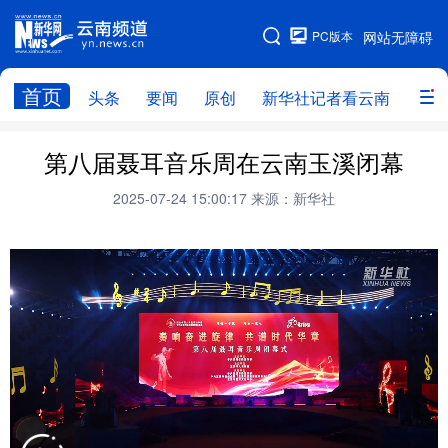
PC版本
网站无障碍
网站地图
首页
头条
要闻
原创
新华社记者看云南
政务
头条
云南要闻
本网原创
第八届聂耳音乐周在云南玉溪闭幕
新华社记者看云南
政务
人事
2025-07-24 15:00:17
来源：新华社
廉政
云南省领导报道集
旅游
教育
州市
社会
图片
经济
服务
云南故事
云南青年说
趣看文物