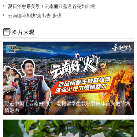
夏日治愈系美景！云南丽江蓝月谷宛如仙境
云南咖啡加快“走出去”步伐
图片大观
寻迹中国｜云南好“火”！老挝留学生载歌载舞体验火把节燃
情魅力