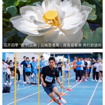
花开四季 ”香“约云南｜云南普者黑：荷香迎客来 舟行碧波间