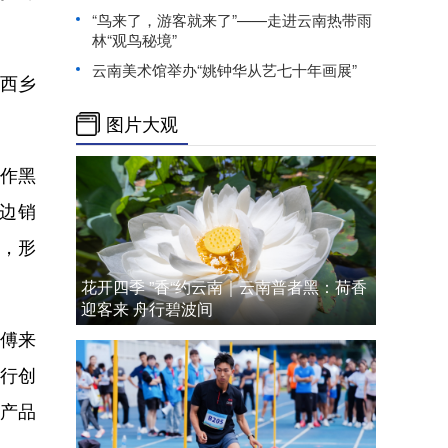
“鸟来了，游客就来了”——走进云南热带雨
林“观鸟秘境”
云南美术馆举办“姚钟华从艺七十年画展”
西乡
图片大观
制作黑
边销
售，形
花开四季 ”香“约云南｜云南普者黑：荷香
迎客来 舟行碧波间
傅来
进行创
产品