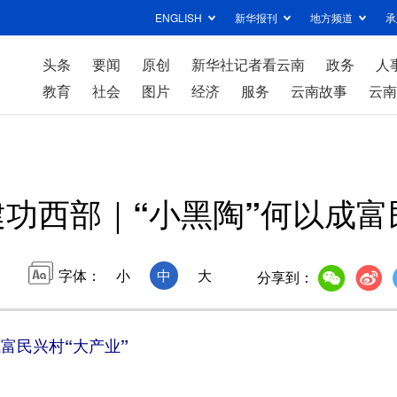
ENGLISH
新华报刊
地方频道
承
头条
要闻
原创
新华社记者看云南
政务
人
教育
社会
图片
经济
服务
云南故事
云南
建功西部｜“小黑陶”何以成富
字体：
小
中
大
分享到：
成富民兴村“大产业”