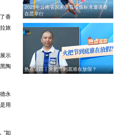
2025年云南省国家体育锻炼标准邀请赛
在昆举行
了香
里拉旅
展示
作黑陶
热点追踪丨火把节到底谁在放假？
德永
就是用
“如