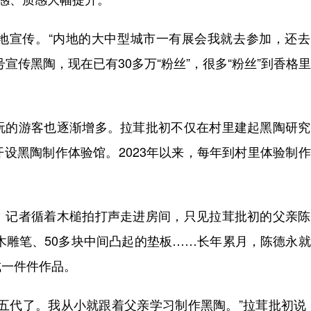
宣传。“内地的大中型城市一有展会我就去参加，还去
宣传黑陶，现在已有30多万“粉丝”，很多“粉丝”到香格
的游客也逐渐增多。拉茸批初不仅在村里建起黑陶研究
设黑陶制作体验馆。2023年以来，每年到村里体验制
记者循着木槌拍打声走进房间，只见拉茸批初的父亲陈
支木雕笔、50多块中间凸起的垫板……长年累月，陈德永
成一件件作品。
代了。我从小就跟着父亲学习制作黑陶。”拉茸批初说，