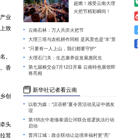
超燃！感受云南大理
火把节精彩瞬间！
产业
上致
云南石林：万人共庆火把节
大理三塔与农机耕作同框 是风景也是“丰”景
“只要有一人上山，我们都要守护”
名。
大理石门关：生态康养促发展惠民生
。香
第七届粮交会7月12日开幕 云南特色展馆即
将亮相
新华社记者看云南
乡创
以歌为媒：“汉语桥”夏令营活动见证中德友
谊
第155次中老缅泰湄公河联合巡逻执法行动
牵头
启动
的拉茸
普洱江城：政企联动让边境幸福村更“亮”