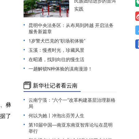
民族团结进步的普洱
实践
昆明中央法务区：从布局到跨越 开启法务
服务新篇章
1岁警犬巴克的“职场初体验”
玉溪：慢煮时光，珍藏风景
在昭通，找到向往的慢生活
一趟解锁N种体验的滇南漫游！
新华社记者看云南
云南宁蒗：“六个一”改革构建基层治理新格
、彝
局
据了
何以为她丨冲泡出芬芳人生
第10届中国—南亚东南亚智库论坛在昆明
举行