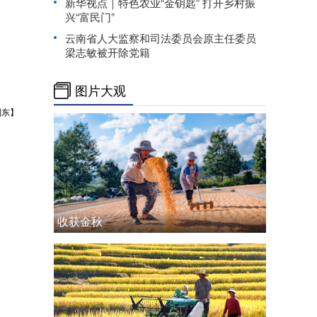
新华视点｜特色农业“金钥匙” 打开乡村振
兴“富民门”
云南省人大监察和司法委员会原主任委员
梁志敏被开除党籍
图片大观
刘东】
收获金秋