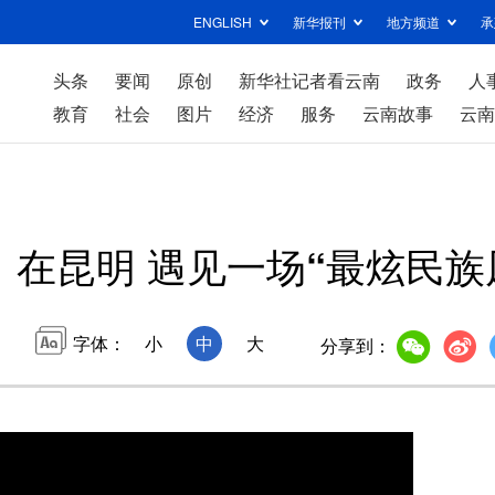
ENGLISH
新华报刊
地方频道
承
头条
要闻
原创
新华社记者看云南
政务
人
教育
社会
图片
经济
服务
云南故事
云南
在昆明 遇见一场“最炫民族
字体：
小
中
大
分享到：