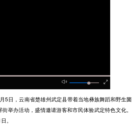
5日，云南省楚雄州武定县带着当地彝族舞蹈和野生菌
屏街举办活动，盛情邀请游客和市民体验武定特色文化。
1日。