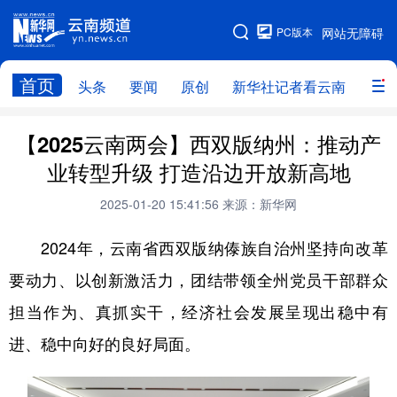
PC版本
网站无障碍
网站地图
首页
头条
要闻
原创
新华社记者看云南
政务
头条
云南要闻
本网原创
【2025云南两会】西双版纳州：推动产
业转型升级 打造沿边开放新高地
新华社记者看云南
政务
人事
2025-01-20 15:41:56
来源：新华网
廉政
云南省领导报道集
旅游
2024年，云南省西双版纳傣族自治州坚持向改革
教育
州市
社会
图片
要动力、以创新激活力，团结带领全州党员干部群众
担当作为、真抓实干，经济社会发展呈现出稳中有
经济
服务
云南故事
进、稳中向好的良好局面。
云南青年说
趣看文物