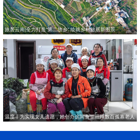
旅居云南|全力打造“第二故乡” 绘就乡村旅居新图景
温度丨为实现女儿遗愿，她创办这间食堂照顾数百孤寡老人