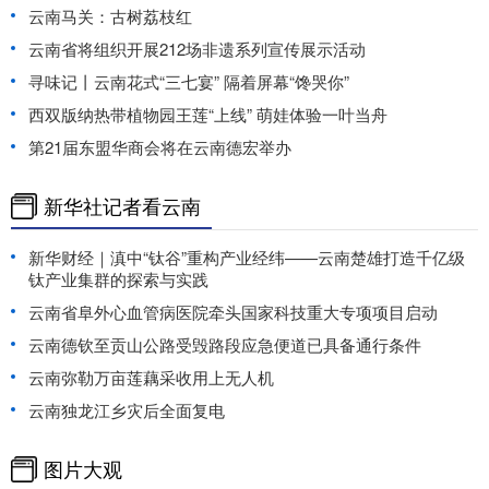
云南马关：古树荔枝红
云南省将组织开展212场非遗系列宣传展示活动
寻味记丨云南花式“三七宴” 隔着屏幕“馋哭你”
西双版纳热带植物园王莲“上线” 萌娃体验一叶当舟
第21届东盟华商会将在云南德宏举办
新华社记者看云南
新华财经｜滇中“钛谷”重构产业经纬——云南楚雄打造千亿级
钛产业集群的探索与实践
云南省阜外心血管病医院牵头国家科技重大专项项目启动
云南德钦至贡山公路受毁路段应急便道已具备通行条件
云南弥勒万亩莲藕采收用上无人机
云南独龙江乡灾后全面复电
图片大观