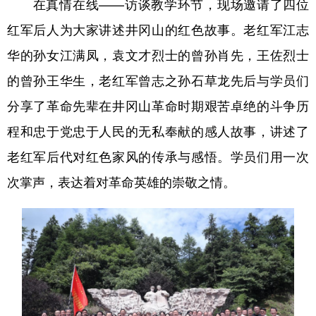
在真情在线——访谈教学环节，现场邀请了四位
红军后人为大家讲述井冈山的红色故事。老红军江志
华的孙女江满凤，袁文才烈士的曾孙肖先，王佐烈士
的曾孙王华生，老红军曾志之孙石草龙先后与学员们
分享了革命先辈在井冈山革命时期艰苦卓绝的斗争历
程和忠于党忠于人民的无私奉献的感人故事，讲述了
老红军后代对红色家风的传承与感悟。学员们用一次
次掌声，表达着对革命英雄的崇敬之情。