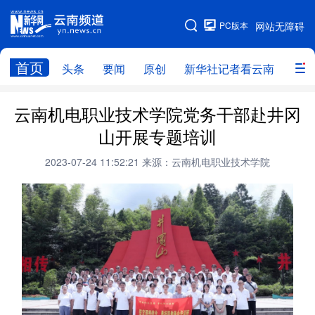
PC版本
网站无障碍
网站地图
首页
头条
要闻
原创
新华社记者看云南
政务
头条
云南要闻
本网原创
云南机电职业技术学院党务干部赴井冈
山开展专题培训
新华社记者看云南
政务
人事
2023-07-24 11:52:21
来源：云南机电职业技术学院
廉政
云南省领导报道集
旅游
教育
州市
社会
图片
经济
服务
云南故事
云南青年说
趣看文物