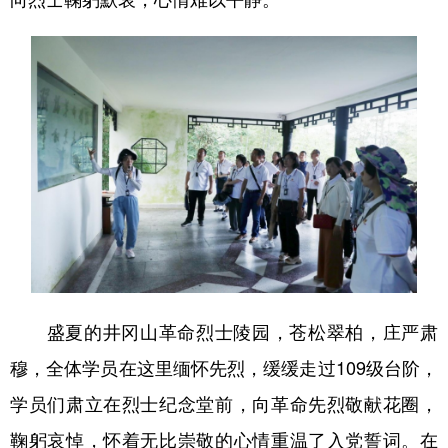
盛夏的井冈山革命烈士陵园，苍松翠柏，庄严肃
穆，全体学员在这里缅怀先烈，缓缓走过109级台阶，
学员们肃立在烈士纪念堂前，向革命先烈敬献花圈，
鞠躬哀悼，怀着无比崇敬的心情重温了入党誓词。在