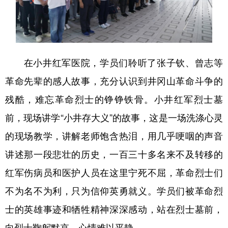
在小井红军医院，学员们聆听了张子钦、曾志等
革命先辈的感人故事，充分认识到井冈山革命斗争的
残酷，难忘革命烈士的铮铮铁骨。小井红军烈士墓
前，现场讲学“小井存大义”的故事，这是一场洗涤心灵
的现场教学，讲解老师饱含热泪，用几乎哽咽的声音
讲述那一段悲壮的历史，一百三十多名来不及转移的
红军伤病员和医护人员在这里宁死不屈，革命烈士们
不为名不为利，只为信仰英勇就义。学员们被革命烈
士的英雄事迹和牺牲精神深深感动，站在烈士墓前，
向烈士鞠躬默哀，心情难以平静。